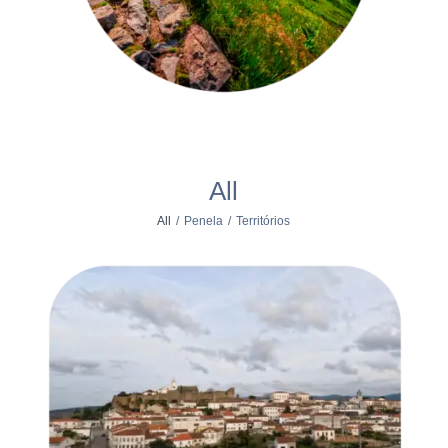
All
All
/
Penela
/
Territórios