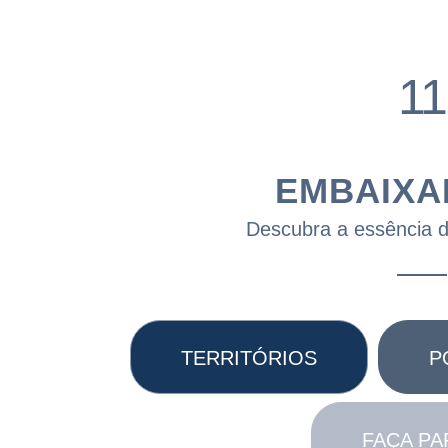
11
EMBAIXA
Descubra a essência do
TERRITÓRIOS
P
FAÇA PA