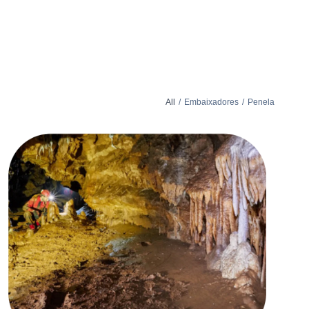
All
/
Embaixadores
/
Penela