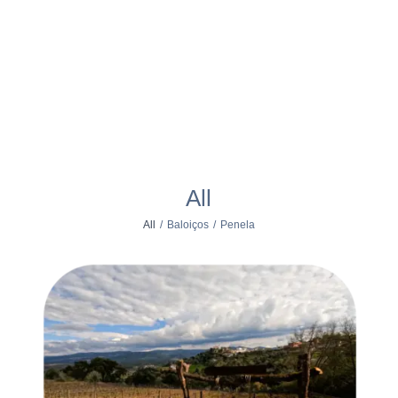
All
All
/
Baloiços
/
Penela